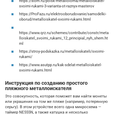
https://xlom.ru/poisk-metalloloma/metalloiskatel-
svoimi-rukami-3-varianta-ot-raznyx-masterov
https://ProFazu.ru/elektrooborudovanie/samodelki-
oborud/metalloiskatel-svoimi-rukami.html
https://www.qrz.ru/schemes/contribute/constr/meta
lloiskatel_svoimi_rukami_12_principial_nyh_shem.ht
ml
https://stroy-podskazka.ru/metalloiskateli/svoimi-
rukami/
https://www.asutpp.ru/kak-sdelat-metalloiskatel-
svoimi-rukami.html
Инструкция по созданию простого
пляжного металлоискателя
Это совокупность, которая поможет вам найти монеты
или украшения на том же пляже (например, потерянную
серьгу). В этом устройстве всего одна микросхема —
таймер NE555N, а также катушка и несколько