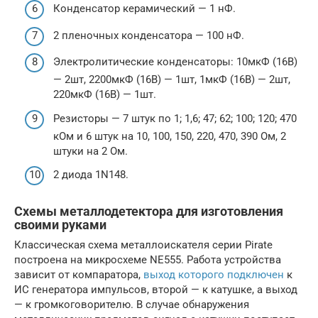
Конденсатор керамический — 1 нФ.
2 пленочных конденсатора — 100 нФ.
Электролитические конденсаторы: 10мкФ (16В)
— 2шт, 2200мкФ (16В) — 1шт, 1мкФ (16В) — 2шт,
220мкФ (16В) — 1шт.
Резисторы — 7 штук по 1; 1,6; 47; 62; 100; 120; 470
кОм и 6 штук на 10, 100, 150, 220, 470, 390 Ом, 2
штуки на 2 Ом.
2 диода 1N148.
Схемы металлодетектора для изготовления
своими руками
Классическая схема металлоискателя серии Pirate
построена на микросхеме NE555. Работа устройства
зависит от компаратора,
выход которого подключен
к
ИС генератора импульсов, второй — к катушке, а выход
— к громкоговорителю. В случае обнаружения