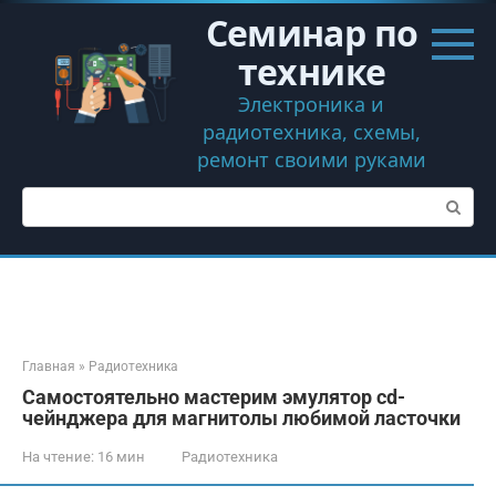
Перейти
Семинар по
к
контенту
технике
Электроника и
радиотехника, схемы,
ремонт своими руками
Поиск:
Главная
»
Радиотехника
Самостоятельно мастерим эмулятор cd-
чейнджера для магнитолы любимой ласточки
На чтение:
16 мин
Радиотехника