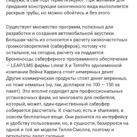
снаружи, а сам порт герметизируют. При желании для
придания конструкции оконченного вида выполняется
раскрыв трубы, но можно обойтись и без этого.
Существует множество программ, полезных для
разработки и создания автомобильной акустики.
Большая часть из относится к расчету низкочастотных
громкоговорителей (сабвуферов), потому что
остальное, на сегодня, расчету на поддается.
Броненосцы сабвуферного программного обеспечения
— LEAP/LMS фирмы Linear X и TermPro одноименной
компании Вейна Харриса стоят немеряных денег.
Другие коммерческие продукты стоят денег мерянных,
но тоже немалых (ну, так, долларов по 100 — 150 за
пакет). Это вполне подходит для профессиональных
установочных фирм, но многовато для любителя,
который, может, один-единственный сабвуфер
собирается рассчитать. К счастью, есть и shareware, и
совсем бесплатные вещи. Они разнятся по интерфейсу
и удобству пользования, но, в сущности, базируются на
одной и той же модели Тилля-Смолла, поэтому и
результаты дадут сходные.