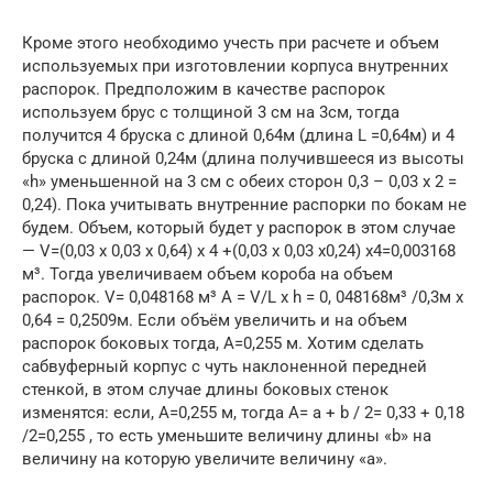
Кроме этого необходимо учесть при расчете и объем
используемых при изготовлении корпуса внутренних
распорок. Предположим в качестве распорок
используем брус с толщиной 3 см на 3см, тогда
получится 4 бруска с длиной 0,64м (длина L =0,64м) и 4
бруска с длиной 0,24м (длина получившееся из высоты
«h» уменьшенной на 3 см с обеих сторон 0,3 – 0,03 х 2 =
0,24). Пока учитывать внутренние распорки по бокам не
будем. Объем, который будет у распорок в этом случае
— V=(0,03 x 0,03 x 0,64) x 4 +(0,03 x 0,03 x0,24) x4=0,003168
м³. Тогда увеличиваем объем короба на объем
распорок. V= 0,048168 м³ А = V/L x h = 0, 048168м³ /0,3м x
0,64 = 0,2509м. Если объём увеличить и на объем
распорок боковых тогда, А=0,255 м. Хотим сделать
сабвуферный корпус с чуть наклоненной передней
стенкой, в этом случае длины боковых стенок
изменятся: если, А=0,255 м, тогда А= а + b / 2= 0,33 + 0,18
/2=0,255 , то есть уменьшите величину длины «b» на
величину на которую увеличите величину «а».