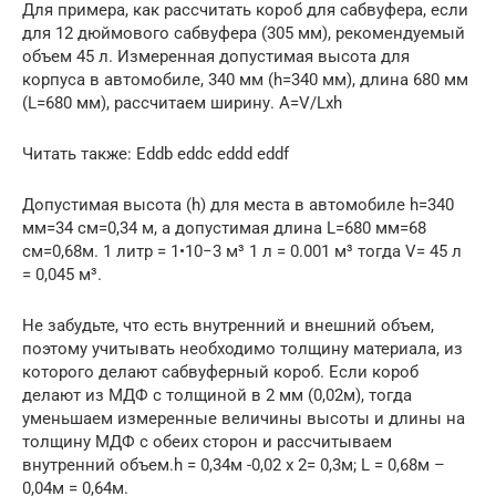
Для примера, как рассчитать короб для сабвуфера, если
для 12 дюймового сабвуфера (305 мм), рекомендуемый
объем 45 л. Измеренная допустимая высота для
корпуса в автомобиле, 340 мм (h=340 мм), длина 680 мм
(L=680 мм), рассчитаем ширину. А=V/Lxh
Читать также: Eddb eddc eddd eddf
Допустимая высота (h) для места в автомобиле h=340
мм=34 см=0,34 м, а допустимая длина L=680 мм=68
см=0,68м. 1 литр = 1•10−3 м³ 1 л = 0.001 м³ тогда V= 45 л
= 0,045 м³.
Не забудьте, что есть внутренний и внешний объем,
поэтому учитывать необходимо толщину материала, из
которого делают сабвуферный короб. Если короб
делают из МДФ с толщиной в 2 мм (0,02м), тогда
уменьшаем измеренные величины высоты и длины на
толщину МДФ с обеих сторон и рассчитываем
внутренний объем.h = 0,34м -0,02 х 2= 0,3м; L = 0,68м –
0,04м = 0,64м.