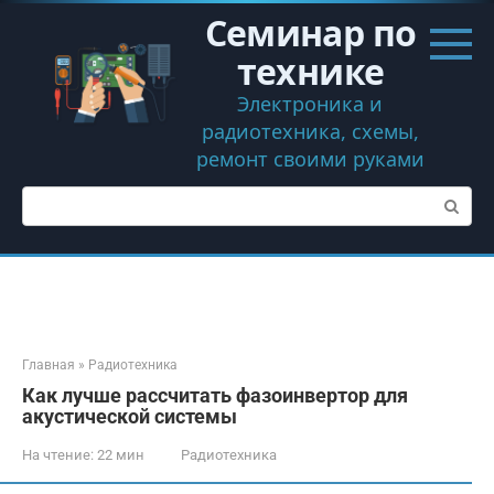
Перейти
Семинар по
к
контенту
технике
Электроника и
радиотехника, схемы,
ремонт своими руками
Поиск:
Главная
»
Радиотехника
Как лучше рассчитать фазоинвертор для
акустической системы
На чтение:
22 мин
Радиотехника