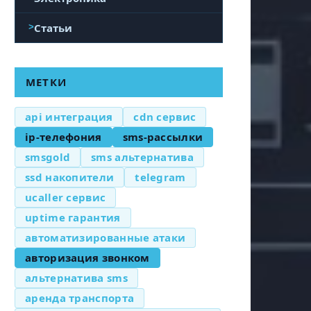
Статьи
МЕТКИ
api интеграция
cdn сервис
ip-телефония
sms-рассылки
smsgold
sms альтернатива
ssd накопители
telegram
ucaller сервис
uptime гарантия
автоматизированные атаки
авторизация звонком
альтернатива sms
аренда транспорта