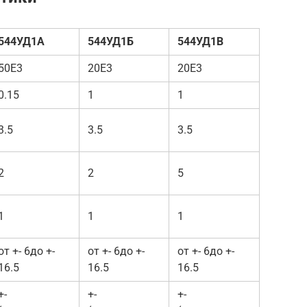
544УД1А
544УД1Б
544УД1В
50E3
20E3
20E3
0.15
1
1
3.5
3.5
3.5
2
2
5
1
1
1
от +- 6до +-
от +- 6до +-
от +- 6до +-
16.5
16.5
16.5
+-
+-
+-