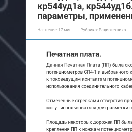
кр544уд1a, кр544уд1б.
параметры, применени
На чтение:
17 мин
Рубрика:
Радиотехника
Печатная плата.
Данная Печатная Плата (ПП) была ск
потенциометров СП4-1 и выбранного ко
к токоведущим контактам потенциоме
использования соединительного кабе
Отмеченные стрелками отверстия про
могут использоваться для разметки с
Площадь некоторых дорожек ПП была
крепления ПП к ножкам потенциомет