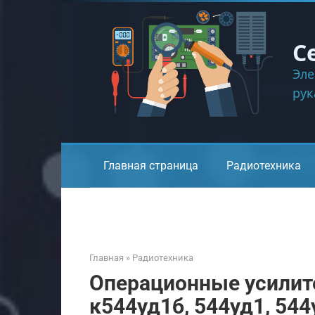
Перейти
к
контенту
С
Эле
ру
Главная страница
Радиотехника
Главная
»
Радиотехника
Операционные усилите
к544уд1б, 544уд1, 544