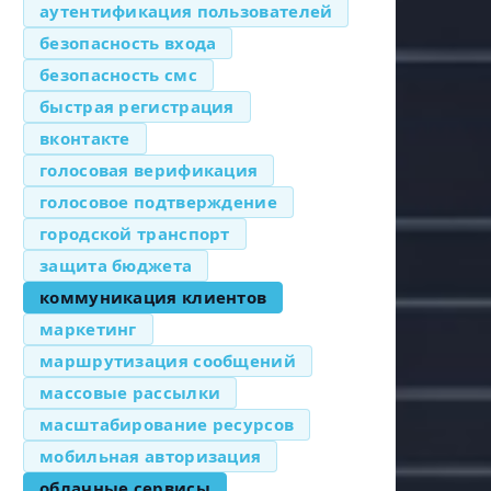
аутентификация пользователей
безопасность входа
безопасность смс
быстрая регистрация
вконтакте
голосовая верификация
голосовое подтверждение
городской транспорт
защита бюджета
коммуникация клиентов
маркетинг
маршрутизация сообщений
массовые рассылки
масштабирование ресурсов
мобильная авторизация
облачные сервисы