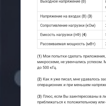
Выходное напряжение (В)
Напряжение на входах (В) (
3
)
Сопротивление нагрузки (кОм)
Емкость нагрузки (пФ) (
4
)
Рассеиваемая мощность (мВт)
(
1
) Мои попытки сделать приложения, 
микросхеме, не увенчались успехом. 
до 500 кГц.
(
2
) Как я уже писал, мне удавалось за
операционник и при меньшем напряже
(
3
) Плюс, если Вы заинтересованы в л
приближаться к положительному или 