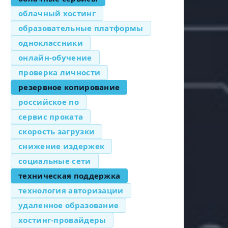
облачный хостинг
образовательные платформы
одноклассники
онлайн-обучение
проверка личности
резервное копирование
российское по
сервис проката
скорость загрузки
снижение издержек
социальные сети
техническая поддержка
технология авторизации
удаленное образование
хостинг-провайдеры