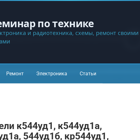
еминар по технике
ктроника и радиотехника, схемы, ремонт своими
ками
Ремонт
Электроника
Статьи
ли к544уд1, к544уд1a,
уд1a, 544уд1б, кр544уд1,