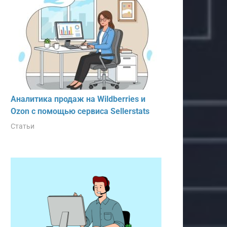
Аналитика продаж на Wildberries и
Ozon с помощью сервиса Sellerstats
Статьи