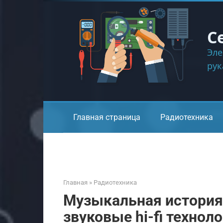
Перейти
к
контенту
С
Эле
ру
Главная страница
Радиотехника
Главная
»
Радиотехника
Музыкальная история
звуковые hi-fi технол