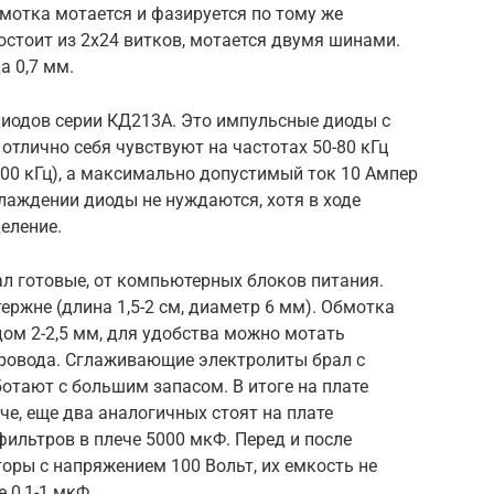
бмотка мотается и фазируется по тому же
остоит из 2х24 витков, мотается двумя шинами.
а 0,7 мм.
диодов серии КД213А. Это импульсные диоды с
отлично себя чувствуют на частотах 50-80 кГц
100 кГц), а максимально допустимый ток 10 Ампер
хлаждении диоды не нуждаются, хотя в ходе
еление.
л готовые, от компьютерных блоков питания.
ржне (длина 1,5-2 см, диаметр 6 мм). Обмотка
дом 2-2,5 мм, для удобства можно мотать
ровода. Сглаживающие электролиты брал с
отают с большим запасом. В итоге на плате
че, еще два аналогичных стоят на плате
фильтров в плече 5000 мкФ. Перед и после
оры с напряжением 100 Вольт, их емкость не
 0,1-1 мкФ.