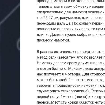
провод и мотаем 5 витков по на кольц
Теперь отматываем обмотку измеряя д
следовательно для намотки основной 
т.е. 25-27 см, разумеется, длина не т
переходим дальше. Поскольку первичн
полностью аналогичных плеч, то нам
длины. Дальше нужно собрать шины и
процессу намотки.
В разных источниках приводятся отли
метод отличается тем, что позволяет
Намотку делаем сразу двумя шинами, 
я мотал без него. Максимально аккура
нас получается 4 отвода. Для стойко
может быть любой — скотч, изолента, 
уверены в правильности намотки, то
случае опять стекловолокно). Теперь
первой полуобмотки (плеча) к концу в
первой. Мест стыковки обмоток есть о