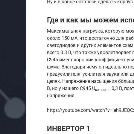
Ну и в конце осталось сделать корпус
Где и как мы можем исп
Максимальная нагрузка, которую мож
около 150 мА, что достаточно для раб
светодиодов и других элементов схе
всего 0.3 В, что также удовлетворяет
C945 имеет хороший коэффициент уси
шума, благодаря чему он идеально по
предусилителя, усилителя звука или д
цепях. Напряжение насыщения больши
В, но у нашего С945 U
= 0,3 В, по
кэ.нас.
напряжения.
https://youtube.com/watch?v=Ieh9JEQC
ИНВЕРТОР 1