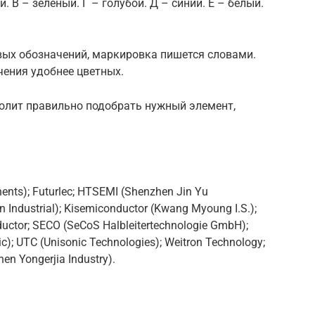
 В – зелёный. Г – голубой. Д – синий. Е – белый.
вых обозначений, маркировка пишется словами.
чения удобнее цветных.
олит правильно подобрать нужный элемент,
nts); Futurlec; HTSEMI (Shenzhen Jin Yu
Industrial); Kisemiconductor (Kwang Myoung I.S.);
ductor; SECO (SeCoS Halbleitertechnologie GmbH);
c); UTC (Unisonic Technologies); Weitron Technology;
hen Yongerjia Industry).