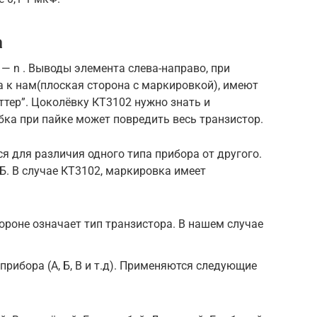
а
 — n . Выводы элемента слева-направо, при
 к нам(плоская сторона с маркировкой), имеют
ттер”. Цоколёвку КТ3102 нужно знать и
бка при пайке может повредить весь транзистор.
 для различия одного типа прибора от другого.
Б. В случае КТ3102, маркировка имеет
ороне означает тип транзистора. В нашем случае
прибора (А, Б, В и т.д). Применяются следующие