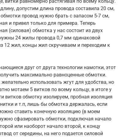
е, витки равномерно растягивая по всему кольцу.
лину, допустим длина провода составила 20 см,
обмотки провод нужно брать с запасом 5-7 см,
очная и привел только для примера. Теперь
ая (силовая) обмотка у нас состоит из двух
 нужны 24 жилы провода 0,7 мм одинаковой
з 12 жил, концы жил скручиваем и переходим к
чающиеся друг от друга технологии намотки, этот
 получить максимально равноценные обмотки.
желательно использовать жгут для удобства, но
тно мотаем 5 витков по всему кольцу, в итоге у
сти витков обмотку изолируем, пробная изоляция
нитки и т.п, лишь бы обмотка держалась, если
 можно ставить конечную изоляцию (в моем
 нужно сфазировать обмотки, подключая начало
торой или наоборот начало второй, к концу
твод от середины, на него подается силовой