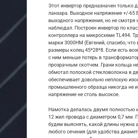
Этот инвертор предназначен только д
ланзара. Выходное напряжение +/-65 
выходного напряжения, но не смотря 
наблюдал. Построен инвертор по кла
контроллера на микросхеме TL494. Т
марки 3000НМ (Евгений, спасибо, что 
размеры колец 45*28*8. Если есть во
с ним меньше потерь в трансформатор
прозрачным скотчем. Грани кольца не
обмотал полоской стекловолокна в дв
обеспечивает довольно неплохую изол
промышленного образца никогда не и
напряжение не столь высокое.
Намотка делалась двумя полностью и
12 жил провода с диаметром 0,7 мм. 
будем выяснять, какой длины нужна 
любого сечения (для удобства диамет