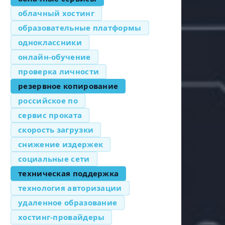
облачный хостинг
образовательные платформы
одноклассники
онлайн-обучение
проверка личности
резервное копирование
российское по
сервис проката
скорость загрузки
снижение издержек
социальные сети
техническая поддержка
технология авторизации
удаленное образование
хостинг-провайдеры