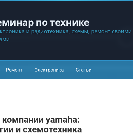
еминар по технике
ктроника и радиотехника, схемы, ремонт своими
ками
Ремонт
Электроника
Статьи
 компании yamaha:
огии и схемотехника