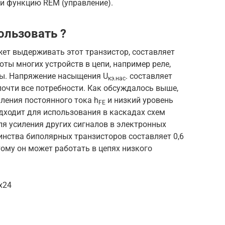
 и функцию REM (управление).
ользовать ?
ет выдерживать этот транзистор, составляет
оты многих устройств в цепи, например реле,
мы. Напряжение насыщения U
. составляет
кэ.нас
 почти все потребности. Как обсуждалось выше,
ления постоянного тока h
и низкий уровень
FE
дходит для использования в каскадах схем
ля усиления других сигналов в электронных
нства биполярных транзисторов составляет 0,6
этому он может работать в цепях низкого
x24