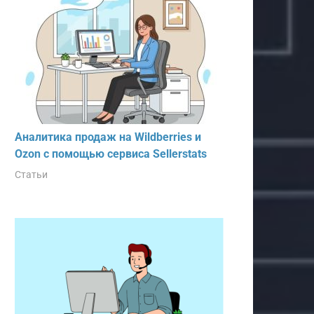
Аналитика продаж на Wildberries и
Ozon с помощью сервиса Sellerstats
Статьи