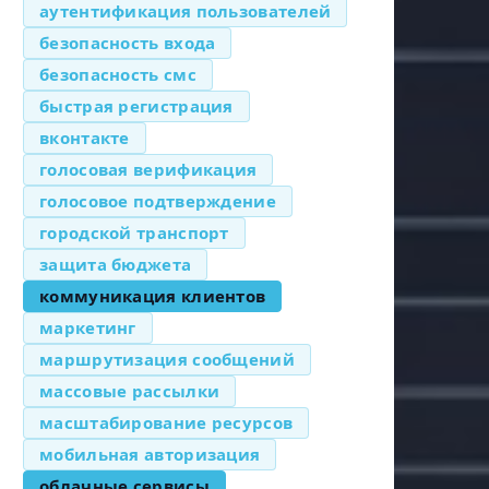
аутентификация пользователей
безопасность входа
безопасность смс
быстрая регистрация
вконтакте
голосовая верификация
голосовое подтверждение
городской транспорт
защита бюджета
коммуникация клиентов
маркетинг
маршрутизация сообщений
массовые рассылки
масштабирование ресурсов
мобильная авторизация
облачные сервисы