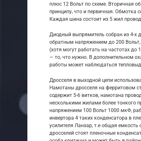
плюс 12 Вольт по схеме. Вторичная о
принципу, что и первичная. Обмотка с
Каждая шина состоит из 5 жил провод
Диодный выпрямитель собран из 4-х 
обратным напряжением до 200 Вольт, 
(хотя могут работать на частотах до 
— то, что нужно. В дополнительном о
работы может наблюдаться тепловыд
Дросселя в выходной цепи использова
Намотаны дросселя на ферритовом сте
содержит 5-6 витков, намотана прово
несколькими жилами более тонкого п
напряжением 100 Вольт 1000 мкФ, раб
инвертора 4 таких конденсатора в пле
усилителя Ланзар, т.е общая емкость 
дросселей стоят пленочные конденсат
особа критична и может быть в районе