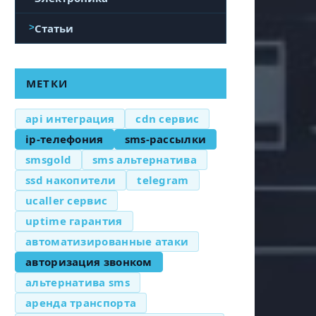
Статьи
МЕТКИ
api интеграция
cdn сервис
ip-телефония
sms-рассылки
smsgold
sms альтернатива
ssd накопители
telegram
ucaller сервис
uptime гарантия
автоматизированные атаки
авторизация звонком
альтернатива sms
аренда транспорта