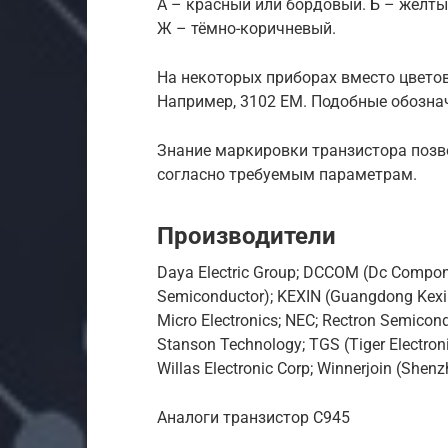
А – красный или бордовый. Б – жёлтый.
Ж – тёмно-коричневый.
На некоторых приборах вместо цвето
Например, 3102 EM. Подобные обозна
Знание маркировки транзистора позв
согласно требуемым параметрам.
Производители
Daya Electric Group; DCCOM (Dc Compone
Semiconductor); KEXIN (Guangdong Kexin 
Micro Electronics; NEC; Rectron Semicon
Stanson Technology; TGS (Tiger Electroni
Willas Electronic Corp; Winnerjoin (Shenz
Аналоги транзистор C945