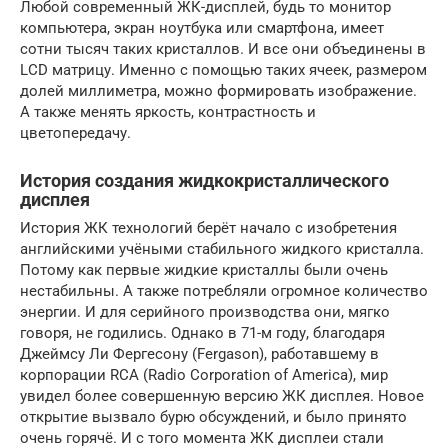
Любой современный ЖК-дисплей, будь то монитор
компьютера, экран ноутбука или смартфона, имеет
сотни тысяч таких кристаллов. И все они объединены в
LCD матрицу. Именно с помощью таких ячеек, размером
долей миллиметра, можно формировать изображение.
А также менять яркость, контрастность и
цветопередачу.
История создания жидкокристаллического
дисплея
История ЖК технологий берёт начало с изобретения
английскими учёными стабильного жидкого кристалла.
Потому как первые жидкие кристаллы были очень
нестабильны. А также потребляли огромное количество
энергии. И для серийного производства они, мягко
говоря, не годились. Однако в 71-м году, благодаря
Джеймсу Ли Фергесону (Fergason), работавшему в
корпорации RCA (Radio Corporation of America), мир
увидел более совершенную версию ЖК дисплея. Новое
открытие вызвало бурю обсуждений, и было принято
очень горячё. И с того момента ЖК дисплеи стали