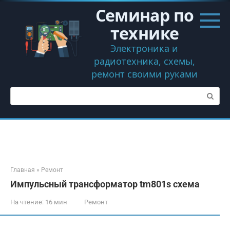
Перейти
Семинар по
к
контенту
технике
Электроника и
радиотехника, схемы,
ремонт своими руками
Поиск:
Главная
»
Ремонт
Импульсный трансформатор tm801s схема
На чтение:
16 мин
Ремонт